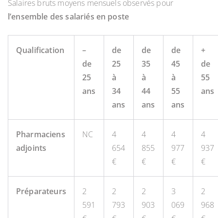
Salaires bruts moyens mensuels observés pour
l’ensemble des salariés en poste
Qualification
–
de
de
de
+
de
25
35
45
de
25
à
à
à
55
ans
34
44
55
ans
ans
ans
ans
Pharmaciens
NC
4
4
4
4
adjoints
654
855
977
937
€
€
€
€
Préparateurs
2
2
2
3
2
591
793
903
069
968