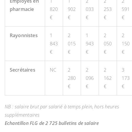
Employés en
1
1
2
2
2
pharmacie
820
902
033
253
591
€
€
€
€
€
Rayonnistes
1
2
1
2
2
843
015
943
050
150
€
€
€
€
€
Secrétaires
NC
2
2
2
3
280
096
162
173
€
€
€
€
NB : salaire brut par salarié à temps plein, hors heures
supplémentaires
Echantillon FLG de 2 725 bulletins de salaire