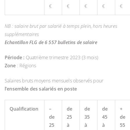
€
€
€
€
€
NB : salaire brut par salarié à temps plein, hors heures
supplémentaires
Echantillon FLG de 6 557 bulletins de salaire
Période :
Quatrième trimestre 2023 (3 mois)
Zone
: Régions
Salaires bruts moyens mensuels observés pour
l’ensemble des salariés en poste
Qualification
–
de
de
de
+
de
25
35
45
de
25
à
à
à
55